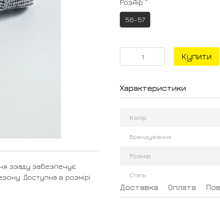
Розмір
56-57
Купити
Характеристики
Колір
Брендування
Розмір
ння ззаду забезпечує
Стать
езону. Доступна в розмірі
Доставка
Оплата
По