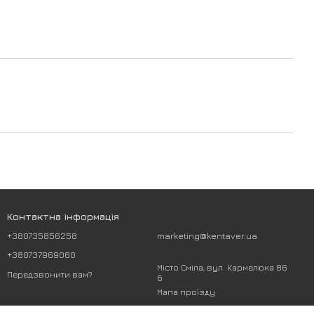
Контактна інформація
+380735856258
marketing@kentaver.ua
+380737969060
Місто Сміла, вул. Кармелюка 86
Передзвонити вам?
б
Мапа проїзду