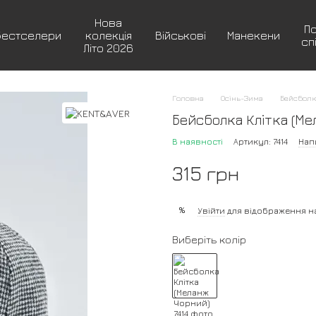
Нова
П
Бестселери
колекція
Військові
Манекени
сп
Літо 2026
Головна
Осінь-Зима
Бейсбол
Бейсболка Клітка (М
В наявності
Артикул: 7414
Нап
315 грн
%
Увійти
для відображення н
Виберіть колір