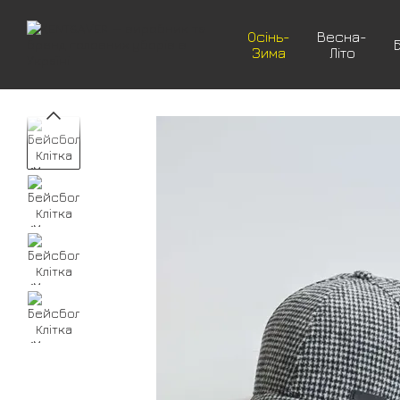
Перейти до основного контенту
Осінь-
Весна-
Зима
Літо