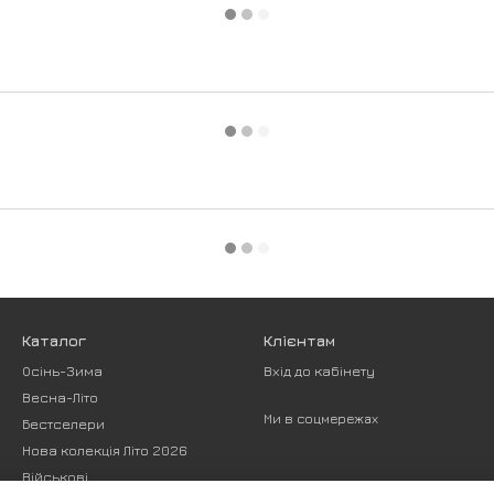
Каталог
Клієнтам
Осінь-Зима
Вхід до кабінету
Весна-Літо
Ми в соцмережах
Бестселери
Нова колекція Літо 2026
Військові