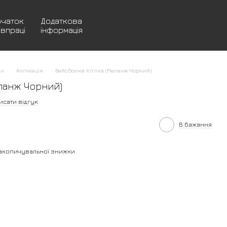
очаток
Додаткова
івпраці
інформація
ки
Аплікація
Бейсболка Клітка (Меланж Чорний)
еланж Чорний)
исати відгук
В бажання
акопичувальної знижки