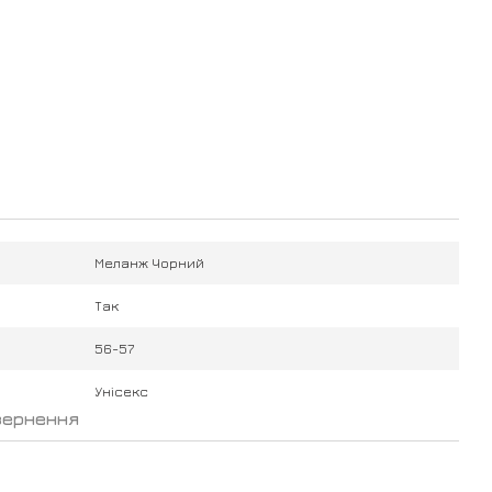
Меланж Чорний
Так
56-57
Унісекс
вернення