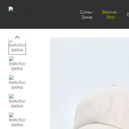
Перейти до основного контенту
Осінь-
Весна-
Зима
Літо