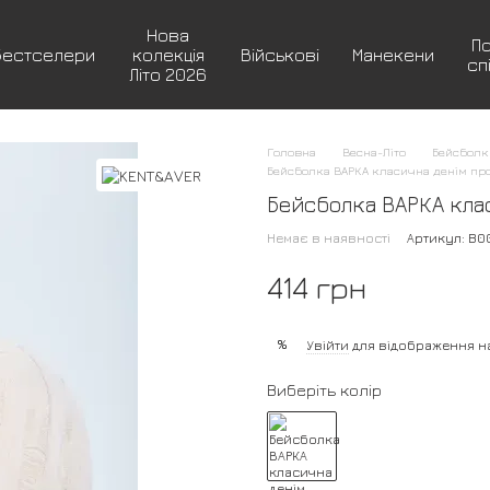
Нова
П
Бестселери
колекція
Військові
Манекени
сп
Літо 2026
Головна
Весна-Літо
Бейсболк
Бейсболка ВАРКА класична денім пр
Бейсболка ВАРКА кла
Немає в наявності
Артикул: B0
414 грн
%
Увійти
для відображення н
Виберіть колір