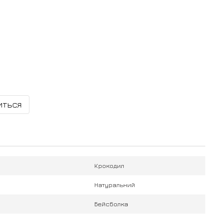
иться
Крокодил
Натуральний
Бейсболка