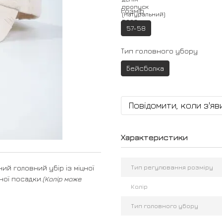
Розмір
57-58
Тип головного убору
Бейсболка
Повідомити, коли з'яв
Характеристики
Тип регулювання розміру
ий головний убір із міцної
ної посадки.
(Колір може
Колір
Тип головного убору