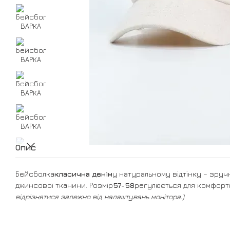
Опис
Бейсболка
класична денім
у натуральному відтінку – зручн
джинсової тканини. Розмір
57-58
регулюється для комфорт
відрізнятися залежно від налаштувань монітора.)