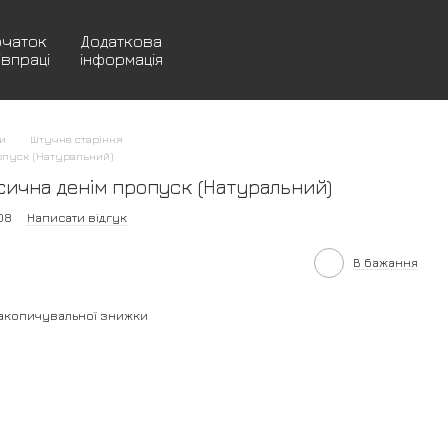
очаток
Додаткова
івпраці
інформація
и
Штучне старіння
опуск (Натуральний)
сична денім пропуск (Натуральний)
08
Написати відгук
В бажання
акопичувальної знижки