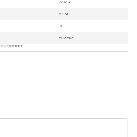
Котон
57-58
Ні
Унісекс
вернення