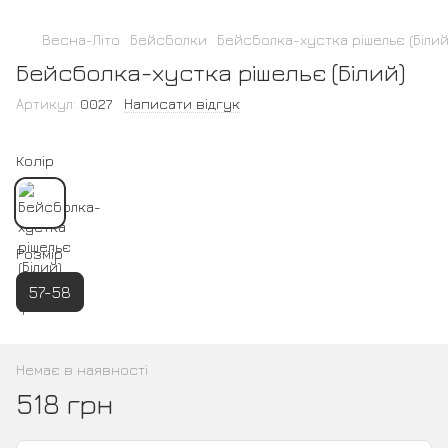
Весна-Літо
Бейсболки
Бейсболка-хустка рішельє (Білий
Бейсболка-хустка рішельє (Білий)
Артикул:
0027
Написати відгук
Колір
Розмір
57-58
Немає в наявності
518 грн