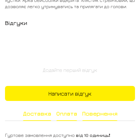
хустки. Арка бейсболки відкрита. Хлястик стрейчовий, що
дозволяє легко утримуватись та прилягати до голови.
Відгуки
Додайте перший відгук
Написати відгук
Доставка
Оплата
Повернення
Гуртове замовлення доступно
від 10 одиниць
❗️