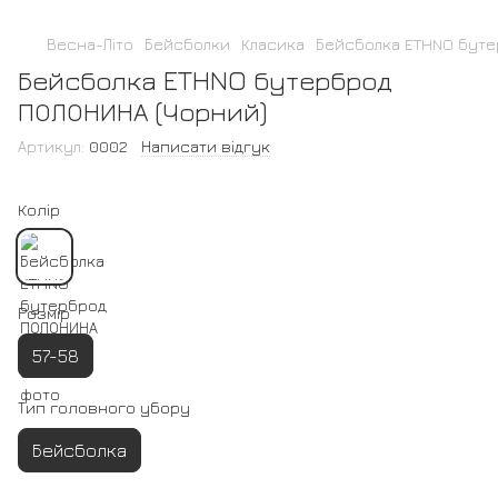
Весна-Літо
Бейсболки
Класика
Бейсболка ETHNO буте
Бейсболка ETHNO бутерброд
ПОЛОНИНА (Чорний)
Артикул:
0002
Написати відгук
Колір
Розмір
57-58
Тип головного убору
Бейсболка