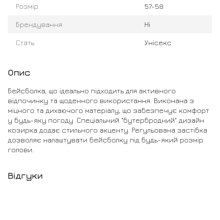
Розмір
57-58
Брендування
Ні
Стать
Унісекс
Опис
Бейсболка, що ідеально підходить для активного
відпочинку та щоденного використання. Виконана з
міцного та дихаючого матеріалу, що забезпечує комфорт
у будь-яку погоду. Спеціальний "бутербродний" дизайн
козирка додає стильного акценту. Регульована застібка
дозволяє налаштувати бейсболку під будь-який розмір
голови.
Відгуки