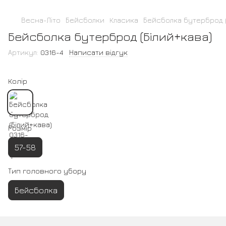
Весна-Літо
Бейсболки
Класика
Бейсболка бутерброд (
Бейсболка бутерброд (Білий+кава)
Артикул:
0316-4
Написати відгук
Колір
Розмір
57-58
Тип головного убору
Бейсболка