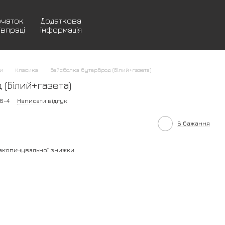
очаток
Додаткова
івпраці
інформація
и
Класика
Бейсболка бутерброд (Білий+газета)
(Білий+газета)
6-4
Написати відгук
В бажання
акопичувальної знижки