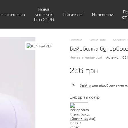
Нова
П
Бестселери
колекція
Військові
Манекени
сп
Літо 2026
Головна
Весна-Літо
Бейсболк
Бейсболка бутерброд 
Немає в наявності
Артикул: 031
266 грн
%
Увійти
для відображення н
Виберіть колір