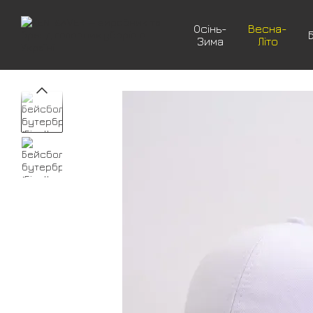
Перейти до основного контенту
Осінь-
Весна-
Зима
Літо