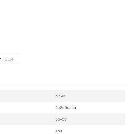
иться
Білий
Бейсболка
55-56
Так