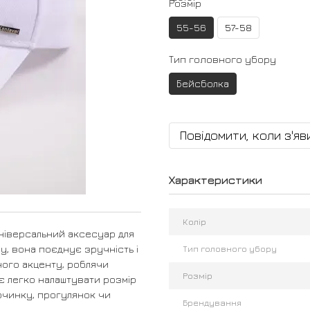
Розмір
55-56
57-58
Тип головного убору
Бейсболка
Повідомити, коли з'яв
Характеристики
Колір
ніверсальний аксесуар для
у, вона поєднує зручність і
Тип головного убору
ного акценту, роблячи
Розмір
є легко налаштувати розмір
починку, прогулянок чи
Брендування