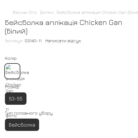
Весна-Літо
Дитячі
Бейсболка аплікація Chicken Gan (Біли
Бейсболка аплікація Chicken Gan
(Білий)
Артикул:
03140-11
Написати відгук
Колір
Розмір
53-55
Тип головного убору
Бейсболка