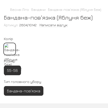
Весна-Літо
Бандани
Бандана-пов'язка (Яблуня беж)
Бандана-пов'язка (Яблуня беж)
Артикул:
2604/10142
Написати відгук
Колір
Розмір
55-58
Тип головного убору
Бандана-пов'язка