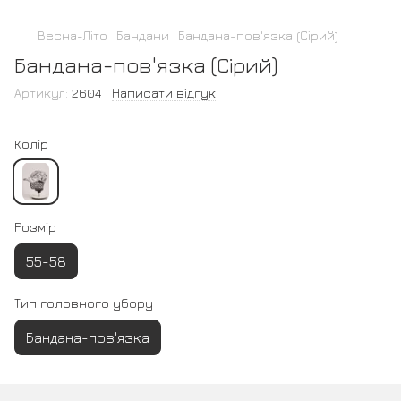
Весна-Літо
Бандани
Бандана-пов'язка (Сірий)
Бандана-пов'язка (Сірий)
Артикул:
2604
Написати відгук
Колір
Розмір
55-58
Тип головного убору
Бандана-пов'язка