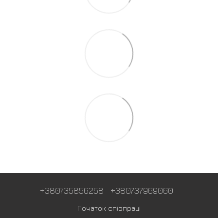
+380735856258
+380737969060
Початок співпраці