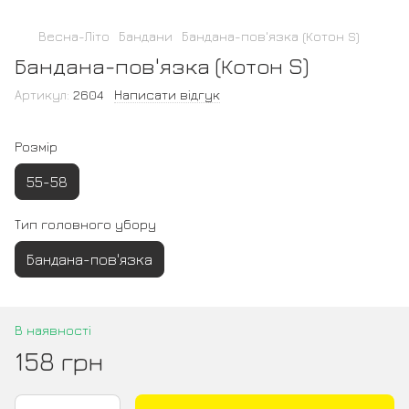
Весна-Літо
Бандани
Бандана-пов'язка (Котон S)
Бандана-пов'язка (Котон S)
Артикул:
2604
Написати відгук
Розмір
55-58
Тип головного убору
Бандана-пов'язка
В наявності
158 грн