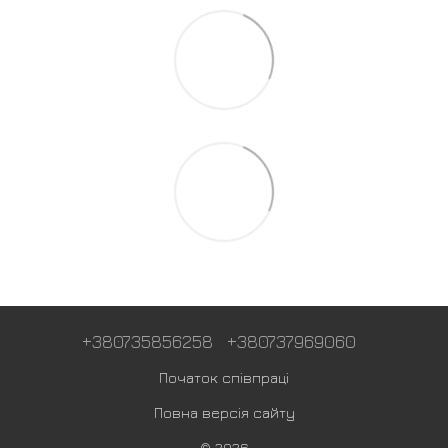
+380735856258
+380737969060
Початок співпраці
Повна версія сайту
© 2026