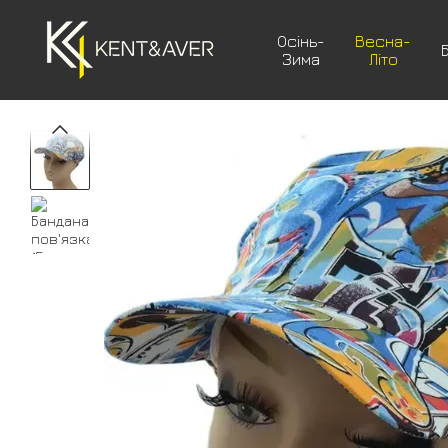
Перейти до основного контенту
Осінь-
Весна-
Зима
Літо