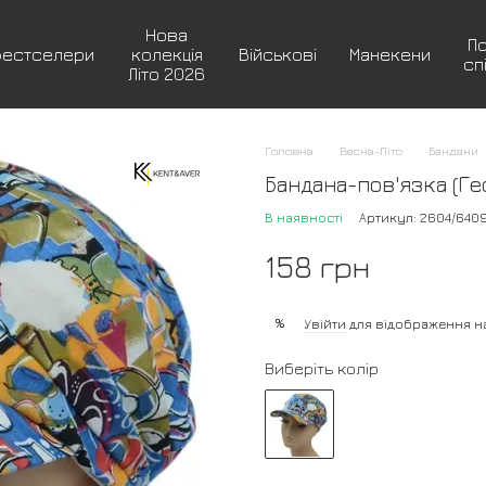
Нова
П
Бестселери
колекція
Військові
Манекени
сп
Літо 2026
Головна
Весна-Літо
Бандани
Бандана-пов'язка (Ге
В наявності
Артикул: 2604/640
158 грн
%
Увійти
для відображення н
Виберіть колір