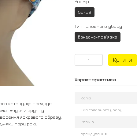
Розмір
55-58
Тип головного убору
Бандана-пов'язка
Купити
Характеристики
Колір
ого котону, що поєднує
Тип головного убору
 забезпечуючи зручну
творення яскравого образу.
Розмір
дь-яку пору року.
Брендування