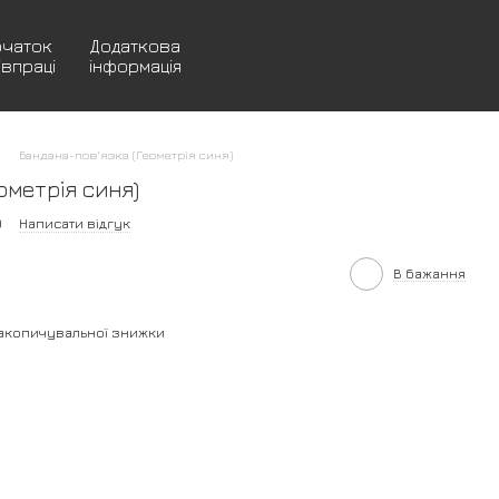
очаток
Додаткова
івпраці
інформація
Бандана-пов'язка (Геометрія синя)
ометрія синя)
9
Написати відгук
В бажання
акопичувальної знижки