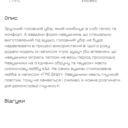
Стать
Унісекс
Опис
Зручний головний убір, який комбінує в собі тепло та
комфорт. А завдяки формі навушника, що спеціально
виготовлений під вушко, головний убір не буде
надавлювати в процесі використання☺️ Цього року
додали модель із написом «гріє душу» (бо впевнені, що
навушники зігріють теплом на весь період прохолоди).
Навушники на з’єднанні обручу та «вушок» мають
силіконову лейбу K&A. На самих вушках стилізована
лейба з написом «ГРІЄ ДУШУ». Навушники мають гнучкий
пластик, тому не ламаються і сміливо їх можна розгинати
для демонстрації гнучкості.
Відгуки